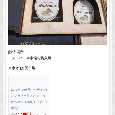
[購入場所]
・スーパーや市場で購入可
※参考 [楽天市場]
はちみつ(蜂蜜・ハチミツ)
ハンガリー産アカシアの
はちみつ（300g）【WEB
限定】
1,188円
価格:
(2016/10/13