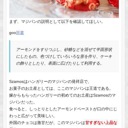
まず、マジパンの説明として以下を確認してほしい。
goo
辞書
アーモンドをすりつぶし、砂糖などを混ぜて半固形状
にしたもの。色づけしていろいろな形を作り、ケーキ
の飾りとしたり、表面に広げたりして利用する。
Szamosはハンガリーのマジパンの発祥店で、
お菓子のお土産としては、ここのマジパンは王道である。
嫁からもらったハンガリーの初めてのお土産はSzamosのマ
ジパンだった。
食べると、しっとりとしたアーモンドペーストが口の中にじ
わっと広がって美味しい。
外国のチョコは激甘だが、このマジパンは
甘すぎない上品な