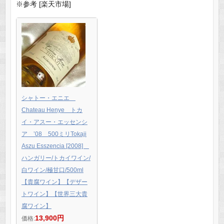
※参考 [楽天市場]
シャトー・エニエ
Chateau Henye トカ
イ・アスー・エッセンシ
ア ’08 500ミリTokaji
Aszu Esszencia [2008]
ハンガリー/トカイワイン/
白ワイン/極甘口/500ml
【貴腐ワイン】【デザー
トワイン】【世界三大貴
腐ワイン】
13,900円
価格: