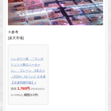
※参考
[楽天市場]
ハンガリー産 『マンガ
リッツァ豚のソーセー
ジ』 プレーン 5本入り
（315g）×2パック ※冷凍
【冷凍同梱可能】○
1,760円
価格:
(2016/10/13
感想(11件)
22:02時点)