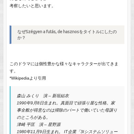
考察したいと思います。
なぜSzégyen a futás, de hasznosをタイトルにしたの
か？
このドラマには個性豊かな様々なキャラクターが出てきま
す。
*Wikipediaより引用
森山 みくり 演 – 新垣結衣
1990年9月8日生まれ。真面目で頑張り屋な性格。家
事全般が得意なのは掃除のパートで働いていた母譲り
のところがある。
津崎 平匡 演 – 星野源
1980年11月9日生まれ。 IT企業「3Iシステムソリュー