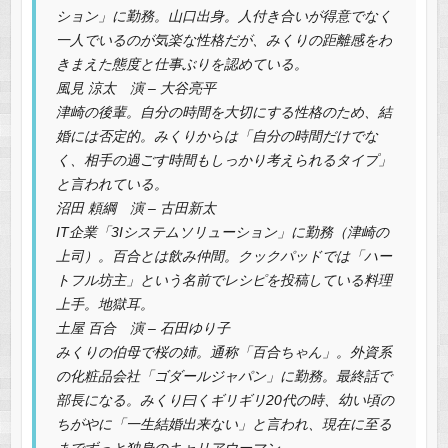
ション」に勤務。山口出身。人付き合いが得意でなく
一人でいるのが気楽な性格だが、みくりの距離感をわ
きまえた態度と仕事ぶりを認めている。
風見 涼太 演 – 大谷亮平
津崎の後輩。自分の時間を大切にする性格のため、結
婚には否定的。みくりからは「自分の時間だけでな
く、相手の過ごす時間もしっかり考えられるタイプ」
と言われている。
沼田 頼綱 演 – 古田新太
IT企業「3Iシステムソリューション」に勤務（津崎の
上司）。百合とは飲み仲間。クックパッドでは「ハー
トフル坊主」という名前でレシピを投稿している料理
上手。地獄耳。
土屋 百合 演 – 石田ゆり子
みくりの伯母で桜の姉。通称「百合ちゃん」。外資系
の化粧品会社「ゴダールジャパン」に勤務。最終話で
部長になる。みくり曰くギリギリ20代の時、幼い頃の
ちがやに「一生結婚出来ない」と言われ、現在に至る