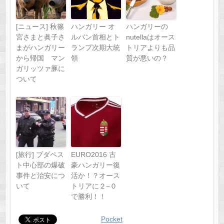
[ニュース] 秋篠
ハンガリー オ
ハンガリーの
宮さまと眞子さ
ルバン首相とト
nutellaはオース
まがハンガリー
ランプ次期大統
トリアよりも品
から帰国 マン
領
質が悪いの？
ガリッツァ豚に
ついて
[旅行] ブダペス
EURO2016 古
ト中心部の爆破
豪ハンガリー復
事件と治安につ
活か！？オース
いて
トリアに２−０
で勝利！！
Pocket